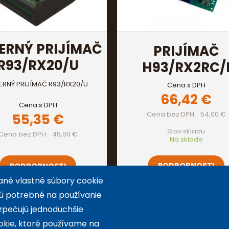
ERNÝ PRIJÍMAČ
PRIJÍMAČ
R93/RX20/U
H93/RX2RC/
ERNÝ PRIJÍMAČ R93/RX20/U
Cena s DPH
66,42 €
Cena s DPH
Cena bez DPH
54,00 €
55,35 €
Stav skladu
Cena bez DPH
45,00 €
Na sklade
PODROBNOSTI
PODROBNOSTI
ané vlastné súbory cookie
 sú potrebné na používanie
zpečujú jednoduchšie
okie, ktoré používame na