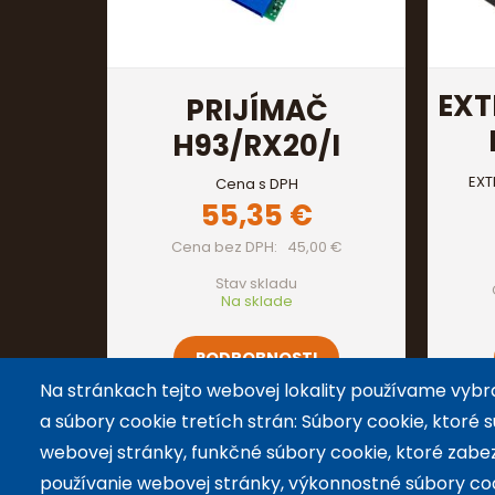
EXT
PRIJÍMAČ
H93/RX20/I
EXT
Cena s DPH
55,35 €
Cena bez DPH
45,00 €
Stav skladu
Na sklade
PODROBNOSTI
Na stránkach tejto webovej lokality používame vybr
a súbory cookie tretích strán: Súbory cookie, ktoré
webovej stránky, funkčné súbory cookie, ktoré zabe
používanie webovej stránky, výkonnostné súbory co