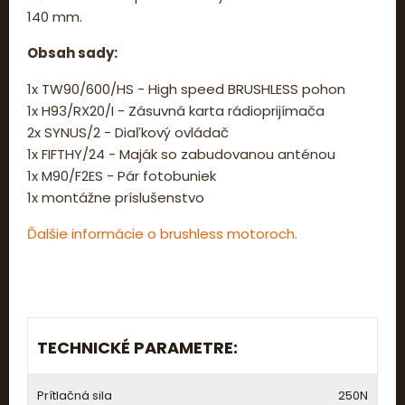
140 mm.
Obsah sady:
1x TW90/600/HS - High speed BRUSHLESS pohon
1x H93/RX20/I - Zásuvná karta rádioprijímača
2x SYNUS/2 - Diaľkový ovládač
1x FIFTHY/24 - Maják so zabudovanou anténou
1x M90/F2ES - Pár fotobuniek
1x montážne príslušenstvo
Ďalšie informácie o brushless motoroch.
TECHNICKÉ PARAMETRE:
Prítlačná sila
250N