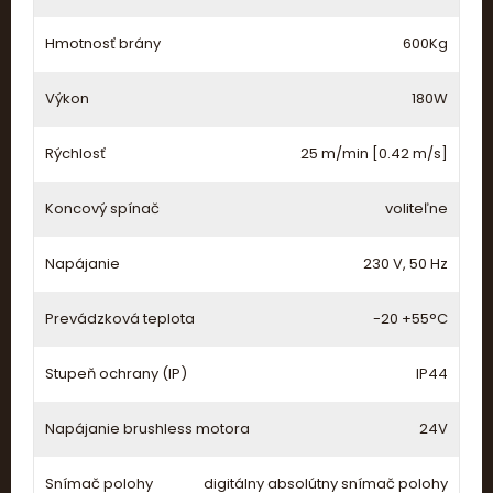
Hmotnosť brány
600Kg
Výkon
180W
Rýchlosť
25 m/min [0.42 m/s]
Koncový spínač
voliteľne
Napájanie
230 V, 50 Hz
Prevádzková teplota
-20 +55°C
Stupeň ochrany (IP)
IP44
Napájanie brushless motora
24V
Snímač polohy
digitálny absolútny snímač polohy