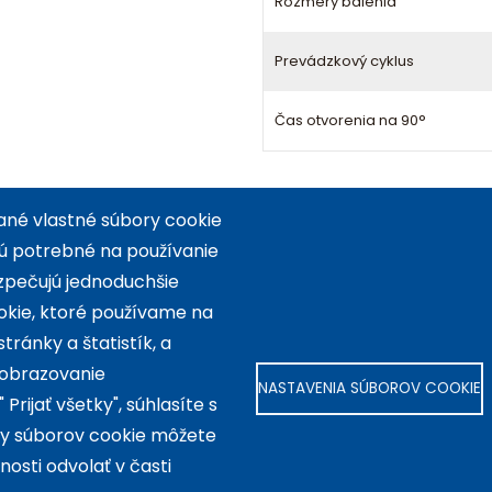
Rozmery balenia
Prevádzkový cyklus
Čas otvorenia na 90°
ané vlastné súbory cookie
 sú potrebné na používanie
zpečujú jednoduchšie
okie, ktoré používame na
ránky a štatistík, a
zobrazovanie
NASTAVENIA SÚBOROV COOKIE
rijať všetky", súhlasíte s
py súborov cookie môžete
O značke ROGER
Obcho
nosti odvolať v časti