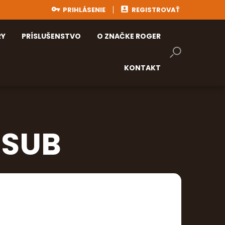
User
PRIHLÁSENIE
REGISTROVAŤ
account
RY
PRÍSLUŠENSTVO
O ZNAČKE ROGER
menu
KONTAKT
1SUB