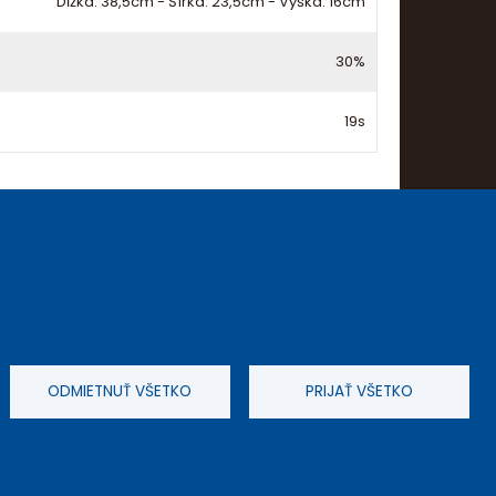
Dĺžka: 38,5cm - Šírka: 23,5cm - Výška: 16cm
30%
19s
ODMIETNUŤ VŠETKO
PRIJAŤ VŠETKO
dné podmienky
Kontakt
Nastavenia cookies