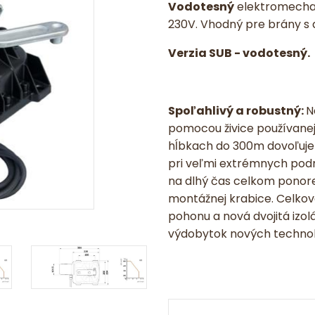
Vodotesný
elektromecha
230V. Vhodný pre brány s d
Verzia SUB - vodotesný.
Spoľahlivý a robustný:
N
pomocou živice používanej
hĺbkach do 300m dovoľuje 
pri veľmi extrémnych pod
na dlhý čas celkom ponore
montážnej krabice. Celko
pohonu a nová dvojitá izol
výdobytok nových technológ