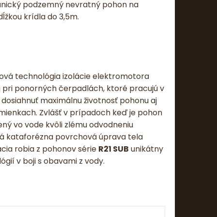
nický podzemný nevratný pohon na
ĺžkou krídla do 3,5m.
ová technológia izolácie elektromotora
 pri ponorných čerpadlách, ktoré pracujú v
dosiahnuť maximálnu životnosť pohonu aj
mienkach. Zvlášť v prípadoch keď je pohon
ný vo vode kvôli zlému odvodneniu
vá kataforézna povrchová úprava tela
ácia robia z pohonov série
R21 SUB
unikátny
ií v boji s obavami z vody.