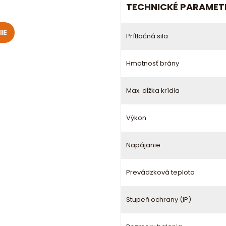
TECHNICKÉ PARAMET
IE
Prítlačná sila
Hmotnosť brány
Max. dĺžka krídla
Výkon
Napájanie
Prevádzková teplota
Stupeň ochrany (IP)