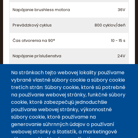
Napájanie brushless motora
36V
Prevádzkový cyklus
800 cyklov/deň
Čas otvorenia na 90°
10 - 15 s
Napájanie príslušenstva
24V
Záložné batérie
Voliteľne v externej skrinke
Na stránkach tejto webovej lokality používame
vybrané vlastné súbory cookie a súbory cookie
tretích strán: Súbory cookie, ktoré sú potrebné
na používanie webovej stránky, funkčné súbory
cookie, ktoré zabezpečujú jednoduchšie
používanie webovej stránky, výkonnostné
súbory cookie, ktoré používame na
generovanie súhrnných údajov o používaní
webovej stránky a štatistík, a marketingové
Päta