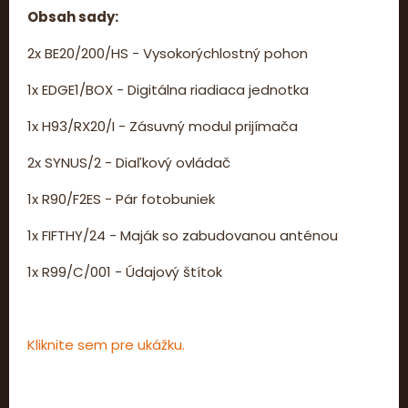
Obsah sady:
2x BE20/200/HS - Vysokorýchlostný pohon
1x EDGE1/BOX - Digitálna riadiaca jednotka
1x H93/RX20/I - Zásuvný modul prijímača
2x SYNUS/2 - Diaľkový ovládač
1x R90/F2ES - Pár fotobuniek
1x FIFTHY/24 - Maják so zabudovanou anténou
1x R99/C/001 - Údajový štítok
Kliknite sem pre ukážku.