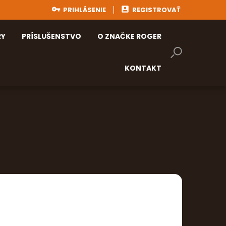
User
PRIHLÁSENIE
REGISTROVAŤ
account
RY
PRÍSLUŠENSTVO
O ZNAČKE ROGER
menu
KONTAKT